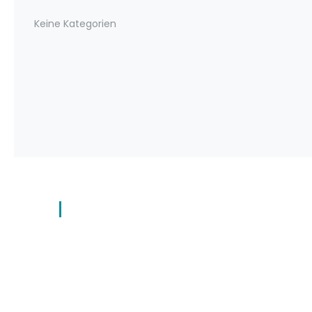
Keine Kategorien
Links
Datenschutz
Impressum
Cookie-Richtlinie (EU)