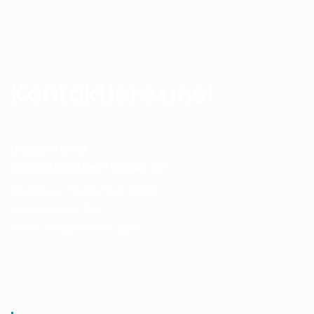
Kontaktiere uns!
07832 979770
info@stukkateur-bilharz.de
Stukkateur Fachbetrieb Bilharz
Mühlenstraße 28a
77716 Haslach im Kinzigtal