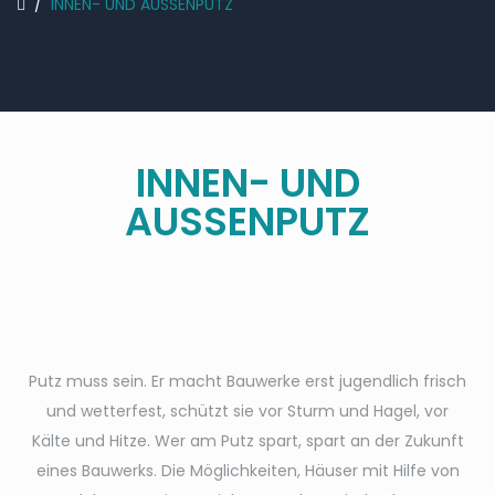
/
INNEN- UND AUSSENPUTZ
INNEN- UND
AUSSENPUTZ
Putz muss sein. Er macht Bauwerke erst jugendlich frisch
und wetterfest, schützt sie vor Sturm und Hagel, vor
Kälte und Hitze. Wer am Putz spart, spart an der Zukunft
eines Bauwerks. Die Möglichkeiten, Häuser mit Hilfe von