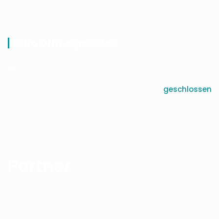
Büro Öffnungszeiten
Mo. - Fr.
08:00 Uhr - 12:00 Uhr
Samstag & Sonntag
geschlossen
Partner