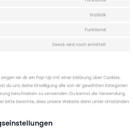
Funktional
Consent
service
to
elemento
Statistik
Consent
service
to
wordpres
Funktional
Consent
service
to
yandex-
Zweck wird noch ermittelt
Consent
service
metrica
to
complian
service
sonstiges
eigen wir dir ein Pop-Up mit einer Erklärung über Cookies.
ibst du uns deine Einwilligung alle von dir gewählten Kategorien
klärung beschrieben zu verwenden. Du kannst die Verwendung
aber bitte beachte, dass unsere Website dann unter Umständen
ngseinstellungen